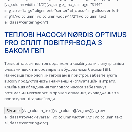
[vc_column width=”1/2″][vc_single_image image=”3144″
img_size=”large” alignment=”center” el_class=”img-allscreen left-
img”][/vc_column][vc_column width=”1/2″][vc_column_text
el_class=”centering-div”]
ТЕПЛОВІ НАСОСИ NØRDIS OPTIMUS
PRO СПЛІТ ПОВІТРЯ-ВОДА З
БАКОМ ГВП
Теплові насоси повітря-вода можна комбінувати з внутрішніми
блоками двох типорозмірів із вбудованими баками ГВП.
Найновіші технології, інтегровані в пристрої, забезпечують
високу продуктивність і найменші експлуатаційні витрати.
Комбінація обладнання теплового насоса забезпечує
оптимальні можливості в процесі опалення, охолодження та
приготуванні гарячої води.
Більше
[/vc_column_text][/vc_column][/vc_row][vc_row
el_class=”row-to-reverse”][vc_column width=”1/2″][vc_column_text
el_class=”centering-div”]