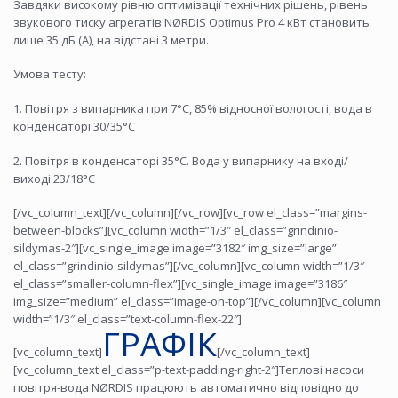
Завдяки високому рівню оптимізації технічних рішень, рівень
звукового тиску агрегатів NØRDIS Optimus Pro 4 кВт становить
лише 35 дБ (А), на відстані 3 метри.
Умова тесту:
1. Повітря з випарника при 7°C, 85% відносної вологості, вода в
конденсаторі 30/35°C
2. Повітря в конденсаторі 35°C. Вода у випарнику на вході/
виході 23/18°C
[/vc_column_text][/vc_column][/vc_row][vc_row el_class=”margins-
between-blocks”][vc_column width=”1/3″ el_class=”grindinio-
sildymas-2″][vc_single_image image=”3182″ img_size=”large”
el_class=”grindinio-sildymas”][/vc_column][vc_column width=”1/3″
el_class=”smaller-column-flex”][vc_single_image image=”3186″
img_size=”medium” el_class=”image-on-top”][/vc_column][vc_column
width=”1/3″ el_class=”text-column-flex-22″]
ГРАФІК
[vc_column_text]
[/vc_column_text]
[vc_column_text el_class=”p-text-padding-right-2″]Теплові насоси
повітря-вода NØRDIS працюють автоматично відповідно до