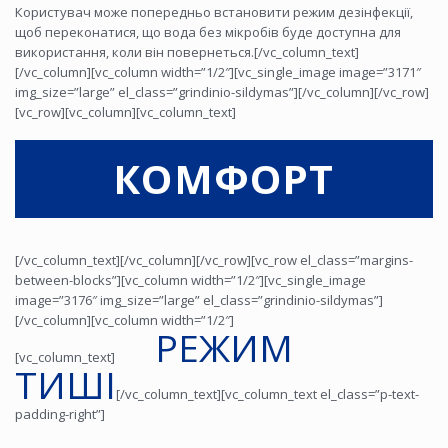
Користувач може попередньо встановити режим дезінфекції,
щоб переконатися, що вода без мікробів буде доступна для
використання, коли він повернеться.[/vc_column_text]
[/vc_column][vc_column width=”1/2″][vc_single_image image=”3171″
img_size=”large” el_class=”grindinio-sildymas”][/vc_column][/vc_row]
[vc_row][vc_column][vc_column_text]
КОМФОРТ
[/vc_column_text][/vc_column][/vc_row][vc_row el_class=”margins-
between-blocks”][vc_column width=”1/2″][vc_single_image
image=”3176″ img_size=”large” el_class=”grindinio-sildymas”]
[/vc_column][vc_column width=”1/2″]
РЕЖИМ
[vc_column_text]
ТИШІ
[/vc_column_text][vc_column_text el_class=”p-text-
padding-right”]