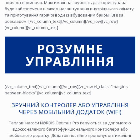
звичок споживача. Максимальна зручність для користувача
буде забезпечена шляхом налаштування внутрішнього клімату
та приготування гарячої води (з вбудованим баком ГВП) за
розкладом. [/vc_column_text][/vc_column][/vc_row][vc_row]
[vc_column][vc_column_text]
РОЗУМНЕ
УПРАВЛІННЯ
[/vc_column_text][/vc_column][/vc_row][vc_row el_class=”margins-
between-blocks”][vc_column][vc_column_text]
ЗРУЧНИЙ КОНТРОЛЕР АБО УПРАВЛІННЯ
ЧЕРЕЗ МОБІЛЬНИЙ ДОДАТОК (WIFI)
Теплові насоси NØRDIS Optimus Pro керуються за допомогою
вдосконаленого багатофункціонального контролера або
мобільного додатку. Додаток постійно пропонує оптимальні