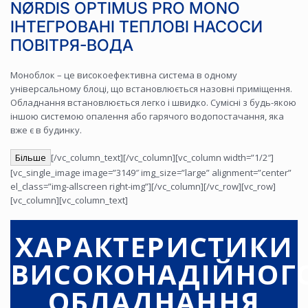
NØRDIS OPTIMUS PRO MONO
ІНТЕГРОВАНІ ТЕПЛОВІ НАСОСИ
ПОВІТРЯ-ВОДА
Моноблок – це високоефективна система в одному
універсальному блоці, що встановлюється ​​назовні приміщення.
Обладнання встановлюється легко і швидко. Сумісні з будь-якою
іншою системою опалення або гарячого водопостачання, яка
вже є в будинку.
Більше
[/vc_column_text][/vc_column][vc_column width=”1/2″]
[vc_single_image image=”3149″ img_size=”large” alignment=”center”
el_class=”img-allscreen right-img”][/vc_column][/vc_row][vc_row]
[vc_column][vc_column_text]
ХАРАКТЕРИСТИКИ
ВИСОКОНАДІЙНОГ
ОБЛАДНАННЯ