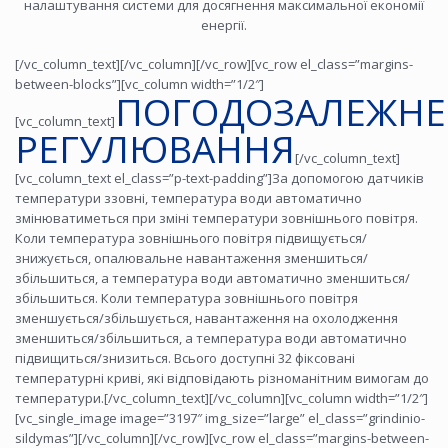
налаштування системи для досягнення максимальної економії
енергії.
[/vc_column_text][/vc_column][/vc_row][vc_row el_class=”margins-
between-blocks”][vc_column width=”1/2″]
ПОГОДОЗАЛЕЖНЕ
[vc_column_text]
РЕГУЛЮВАННЯ
[/vc_column_text]
[vc_column_text el_class=”p-text-padding”]За допомогою датчиків
температури ззовні, температура води автоматично
змінюватиметься при зміні температури зовнішнього повітря.
Коли температура зовнішнього повітря підвищується/
знижується, опалювальне навантаження зменшиться/
збільшиться, а температура води автоматично зменшиться/
збільшиться. Коли температура зовнішнього повітря
зменшується/збільшується, навантаження на охолодження
зменшиться/збільшиться, а температура води автоматично
підвищиться/знизиться. Всього доступні 32 фіксовані
температурні криві, які відповідають різноманітним вимогам до
температури.[/vc_column_text][/vc_column][vc_column width=”1/2″]
[vc_single_image image=”3197″ img_size=”large” el_class=”grindinio-
sildymas”][/vc_column][/vc_row][vc_row el_class=”margins-between-