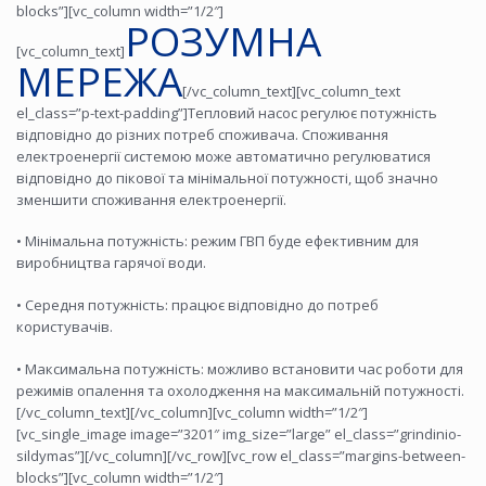
blocks”][vc_column width=”1/2″]
РОЗУМНА
[vc_column_text]
МЕРЕЖА
[/vc_column_text][vc_column_text
el_class=”p-text-padding”]Тепловий насос регулює потужність
відповідно до різних потреб споживача. Споживання
електроенергії системою може автоматично регулюватися
відповідно до пікової та мінімальної потужності, щоб значно
зменшити споживання електроенергії.
• Мінімальна потужність: режим ГВП буде ефективним для
виробництва гарячої води.
• Середня потужність: працює відповідно до потреб
користувачів.
• Максимальна потужність: можливо встановити час роботи для
режимів опалення та охолодження на максимальній потужності.
[/vc_column_text][/vc_column][vc_column width=”1/2″]
[vc_single_image image=”3201″ img_size=”large” el_class=”grindinio-
sildymas”][/vc_column][/vc_row][vc_row el_class=”margins-between-
blocks”][vc_column width=”1/2″]