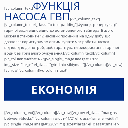
ФУНКЦІЯ
[vc_column_text]
НАСОСА ГВП
[/vc_column_text]
[vc_column_text el_class=”p-text-padding”]Функція рециркуляції
гарячої води відповідно до встановленого таймера. Всього
можна встановити 12 часових проміжків на одну добу, що
дозволяє користувачам оптимізувати час роботи насоса
відповідно до потреб, щоб гарантувати використання гарячої
води без тривалого очікування.[/vc_column_text][/vc_column]
[vc_column width=”1/2″][vc_single_image image=”3205″
img_size=”large” el_class=”grindinio-sildymas”][/vc_column][/vc_row]
[vc_row][vc_column][vc_column_text]
ЕКОНОМІЯ
[/vc_column_text][/vc_column][/vc_row][vc_row el_class=”margins-
between-blocks”][vc_column width=”1/2″ el_class=”smaller-width”]
[vc_single_image image=”3209″ img_size=”large” el_class=”smaller-