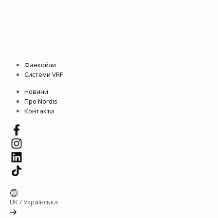
Фанкойли
Системи VRF
Новини
Про Nordis
Контакти
UK
/
Українська