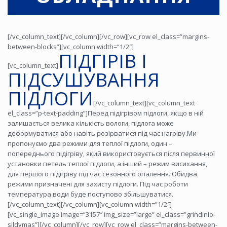
[/vc_column_text][/vc_column][/vc_row][vc_row el_class=”margins-
between-blocks”][vc_column width=”1/2″]
ПІДГІРІВ І
[vc_column_text]
ПІДСУШУВАННЯ
ПІДЛОГИ
[/vc_column_text][vc_column_text
el_class=”p-text-padding”]Перед підігрівом підлоги, якщо в ній
залишається велика кількість вологи, підлога може
деформуватися або навіть розірватися під час нагріву.Ми
пропонуємо два режими для теплої підлоги, один –
попереднього підігріву, який використовується після первинної
установки петель теплої підлоги, а інший – режим висихання,
для першого підігріву під час сезонного опалення. Обидва
режими призначені для захисту підлоги. Під час роботи
температура води буде поступово збільшуватися.
[/vc_column_text][/vc_column][vc_column width=”1/2″]
[vc_single_image image=”3157″ img_size=”large” el_class=”grindinio-
sildymas”][/vc_column][/vc_row][vc_row el_class=”margins-between-