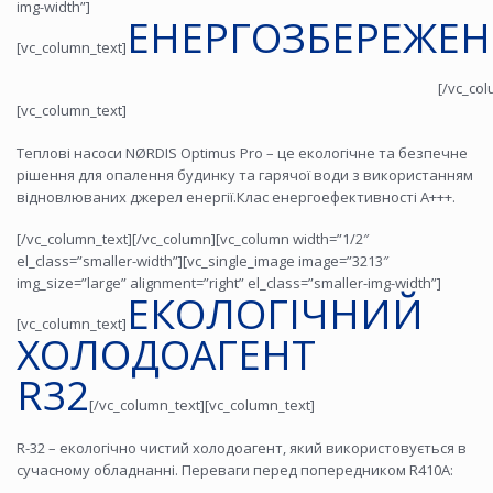
img-width”]
ЕНЕРГОЗБЕРЕЖЕ
[vc_column_text]
[/vc_col
[vc_column_text]
Теплові насоси NØRDIS Optimus Pro – це екологічне та безпечне
рішення для опалення будинку та гарячої води з використанням
відновлюваних джерел енергії.Клас енергоефективності А+++.
[/vc_column_text][/vc_column][vc_column width=”1/2″
el_class=”smaller-width”][vc_single_image image=”3213″
img_size=”large” alignment=”right” el_class=”smaller-img-width”]
ЕКОЛОГІЧНИЙ
[vc_column_text]
ХОЛОДОАГЕНТ
R32
[/vc_column_text][vc_column_text]
R-32 – екологічно чистий холодоагент, який використовується в
сучасному обладнанні. Переваги перед попередником R410A: