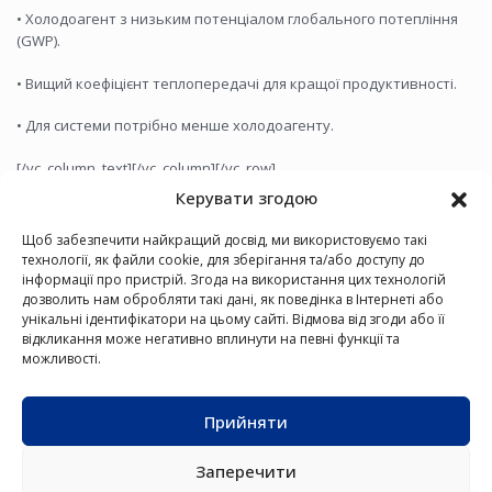
• Холодоагент з низьким потенціалом глобального потепління
(GWP).
• Вищий коефіцієнт теплопередачі для кращої продуктивності.
• Для системи потрібно менше холодоагенту.
[/vc_column_text][/vc_column][/vc_row]
Керувати згодою
Щоб забезпечити найкращий досвід, ми використовуємо такі
технології, як файли cookie, для зберігання та/або доступу до
інформації про пристрій. Згода на використання цих технологій
дозволить нам обробляти такі дані, як поведінка в Інтернеті або
унікальні ідентифікатори на цьому сайті. Відмова від згоди або її
відкликання може негативно вплинути на певні функції та
КОНДИЦІОНЕРИ
ТЕПЛОВІ
ФАНКОЙЛИ
VRF-
КОРИСНІ
можливості.
НАСОСИ
СИСТЕМИ
ПОСИЛАННЯ
Про Nordis
ПОВІТРЯ–
ВОДА
Новини
Прийняти
Контакти
Заперечити