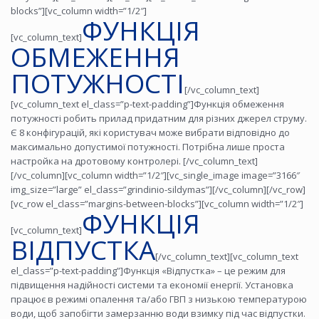
blocks”][vc_column width=”1/2″]
ФУНКЦІЯ
[vc_column_text]
ОБМЕЖЕННЯ
ПОТУЖНОСТІ
[/vc_column_text]
[vc_column_text el_class=”p-text-padding”]Функція обмеження
потужності робить прилад придатним для різних джерел струму.
Є 8 конфігурацій, які користувач може вибрати відповідно до
максимально допустимої потужності. Потрібна лише проста
настройка на дротовому контролері. [/vc_column_text]
[/vc_column][vc_column width=”1/2″][vc_single_image image=”3166″
img_size=”large” el_class=”grindinio-sildymas”][/vc_column][/vc_row]
[vc_row el_class=”margins-between-blocks”][vc_column width=”1/2″]
ФУНКЦІЯ
[vc_column_text]
ВІДПУСТКА
[/vc_column_text][vc_column_text
el_class=”p-text-padding”]Функція «Відпустка» – це режим для
підвищення надійності системи та економії енергії. Установка
працює в режимі опалення та/або ГВП з низькою температурою
води, щоб запобігти замерзанню води взимку під час відпустки.