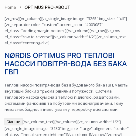
Home
OPTIMUS PRO-ABOUT
[vc_row][vc_column][vc_single_image image=”3265″ img_size=”full”]
[vc_separator color=”custom” accent_color=”#003087″
el_class=”adding-margin-bottom”][/vc_column][/vc_row][vc_row
el_class=”row-to-reverse”][vc_column width=”1/2″][vc_column_text
el_class=”centering-div”]
NØRDIS OPTIMUS PRO ТЕПЛОВІ
НАСОСИ ПОВІТРЯ-ВОДА БЕЗ БАКА
ГВП
Теплові насоси повітря-вода без вбудованого бака ГВП, мають
внутрішні блоки з трьома рівнями потужності. Система
теплового насоса сумісна з теплою підлогою, радіаторами,
системами фанкойлів та побутовими водонагрівачами. Тому
немає необхідності інвестувати у переробку всієї системи.
Більше
[/vc_column_text][/vc_column][vc_column width=”1/2″]
[vc_single_image image=”3130″ img_size=”large” alignment=”center”
el_class=”img-allscreen right-img”][/vc_column][/vc_row][vc_row]