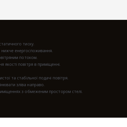
статичного тиску.
% нижче енергоспоживання.
овітряним потоком.
 якості повітря в приміщенні.
стої та стабільної подачі повітря.
нювати зліва направо.
риміщеннях з обмеженим простором стелі.