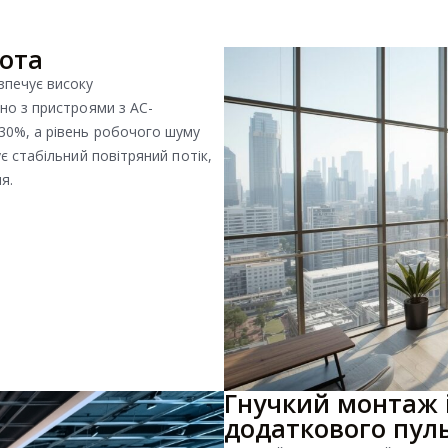
бота
зпечує високу
но з пристроями з AC-
30%, а рівень робочого шуму
є стабільний повітряний потік,
я.
Гнучкий монтаж 
додаткового пул