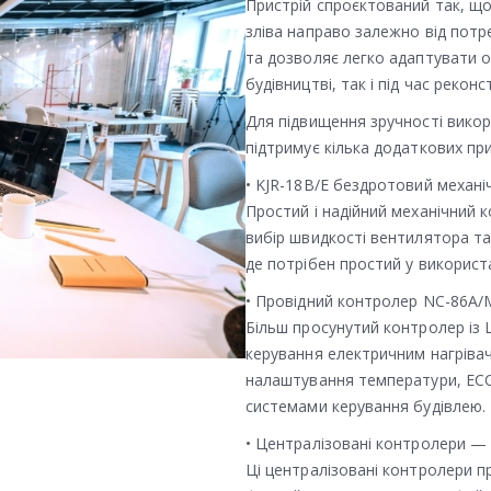
Пристрій спроєктований так, щ
зліва направо залежно від потр
та дозволяє легко адаптувати 
будівництві, так і під час реконст
Для підвищення зручності вико
підтримує кілька додаткових пр
• KJR-18B/E бездротовий механі
Простий і надійний механічний
вибір швидкості вентилятора та
де потрібен простий у використ
• Провідний контролер NC-86A/M
Більш просунутий контролер із 
керування електричним нагріва
налаштування температури, ECO-р
системами керування будівлею.
• Централізовані контролери —
Ці централізовані контролери 