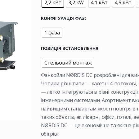
2,2 кВт
3,2 kW
4,1 кВт
4,5 кВт
КОНФІГУРАЦІЯ ФАЗ
1 фаза
ПОЗИЦІЯ ВСТАНОВЛЕННЯ
Стельовий монтаж
Фанкойли NØRDIS DC розроблені для вик
Чотири різні типи — касетні 4-потокові,
— легко інтегруються в різні конструкці
інженерними системами. Асортимент вкл
найвищим стандартам якості повітря в 
таких об’єктів, як лікарні, офіси, готелі
NØRDIS DC — це економічне та якісне рі
обігріві.