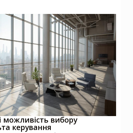
і можливість вибору
ьта керування