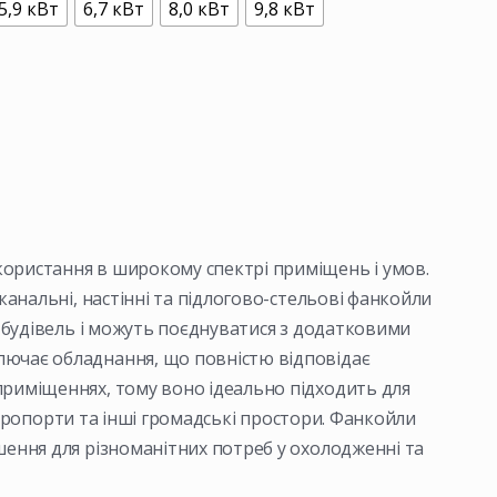
5,9 кВт
6,7 кВт
8,0 кВт
9,8 кВт
ористання в широкому спектрі приміщень і умов.
 канальні, настінні та підлогово-стельові фанкойли
ї будівель і можуть поєднуватися з додатковими
ючає обладнання, що повністю відповідає
приміщеннях, тому воно ідеально підходить для
, аеропорти та інші громадські простори. Фанкойли
шення для різноманітних потреб у охолодженні та