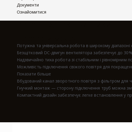
Документи
Ознайомитися
ОСНОВНІ ХАРАКТЕРИСТИКИ
Переваги моделі:
Потужна та універсальна робота в широкому діапазоні 
Безщітковий DC-двигун вентилятора забезпечує до 30
Надзвичайно тиха робота зі стабільним і рівномірним п
Можливість підключення свіжого повітря для покращення
Показати більше
Вбудований канал зворотного повітря з фільтром для чи
Гнучкий монтаж — сторону підключення труб можна змі
Компактний дизайн забезпечує легке встановлення у п