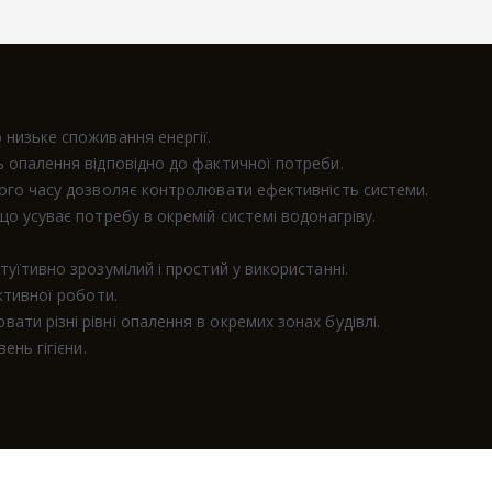
низьке споживання енергії.
 опалення відповідно до фактичної потреби.
ого часу дозволяє контролювати ефективність системи.
о усуває потребу в окремій системі водонагріву.
уїтивно зрозумілий і простий у використанні.
ктивної роботи.
и різні рівні опалення в окремих зонах будівлі.
ень гігієни.