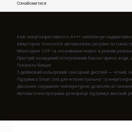
Ознайомитися
ОСНОВНІ ХАРАКТЕРИСТИКИ
Переваги моделі:
Клас енергоефективності A+++ забезпечує надзвичайно 
Інверторна технологія автоматично регулює потужність
Моніторинг COP та споживання енергії в режимі реальн
Пристрій оснащений інтегрованим баком гарячої води, щ
Показати більше
7-дюймовий кольоровий сенсорний дисплей — чіткий, інт
Підтримка Smart Grid для інтелектуальної та енергоефе
Двозонне керування температурою дозволяє встановлюват
Автоматична програма дезінфекції підтримує високий рів