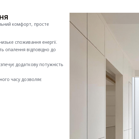
ння
льний комфорт, просте
низьке споживання енергії.
ть опалення відповідно до
езпечує додаткову потужність
ьного часу дозволяє
.