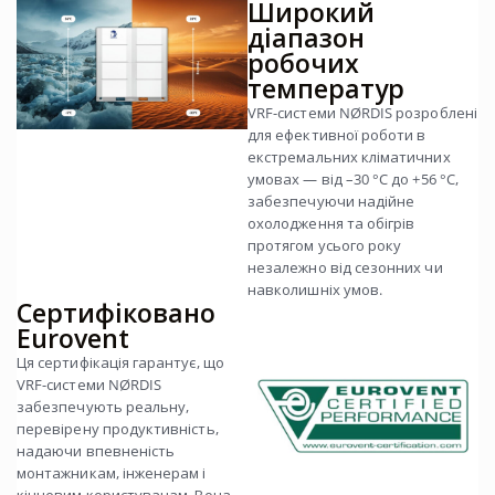
Широкий
діапазон
робочих
температур
VRF-системи NØRDIS розроблені
для ефективної роботи в
екстремальних кліматичних
умовах — від –30 °C до +56 °C,
забезпечуючи надійне
охолодження та обігрів
протягом усього року
незалежно від сезонних чи
навколишніх умов.
Сертифіковано
Eurovent
Ця сертифікація гарантує, що
VRF-системи NØRDIS
забезпечують реальну,
перевірену продуктивність,
надаючи впевненість
монтажникам, інженерам і