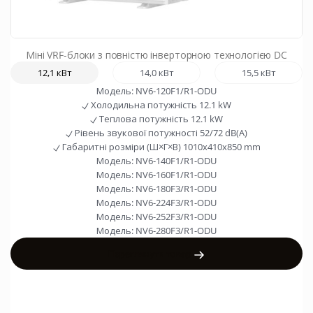
Міні VRF-блоки з повністю інверторною технологією DC
12,1 кВт
14,0 кВт
15,5 кВт
Модель:
NV6-120F1/R1-ODU
Холодильна потужність
12.1 kW
Теплова потужність
12.1 kW
Рівень звукової потужності
52/72 dB(A)
Габаритні розміри (Ш×Г×В)
1010x410x850 mm
Модель:
NV6-140F1/R1-ODU
Модель:
NV6-160F1/R1-ODU
Модель:
NV6-180F3/R1-ODU
Модель:
NV6-224F3/R1-ODU
Модель:
NV6-252F3/R1-ODU
Модель:
NV6-280F3/R1-ODU
Переглянути товар