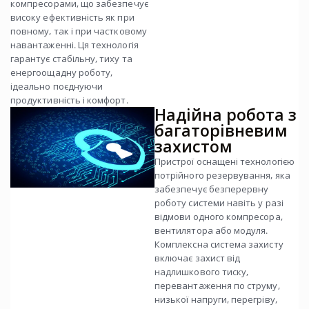
компресорами, що забезпечує
високу ефективність як при
повному, так і при частковому
навантаженні. Ця технологія
гарантує стабільну, тиху та
енергоощадну роботу,
ідеально поєднуючи
продуктивність і комфорт.
Надійна робота з
багаторівневим
захистом
Пристрої оснащені технологією
потрійного резервування, яка
забезпечує безперервну
роботу системи навіть у разі
відмови одного компресора,
вентилятора або модуля.
Комплексна система захисту
включає захист від
надлишкового тиску,
перевантаження по струму,
низької напруги, перегріву,