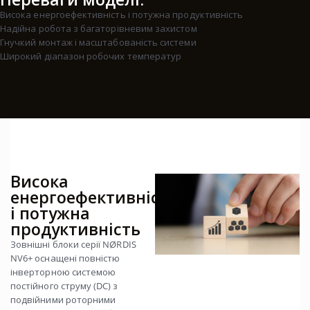
Висока енергоефективність і потужна продуктивність
Надійна робота з багаторівневим захистом
Гнучкий монтаж і масштабованість системи
Широкий діапазон робочих температур
Висока
енергоефективність
і потужна
продуктивність
Зовнішні блоки серії NØRDIS
NV6+ оснащені повністю
інверторною системою
постійного струму (DC) з
подвійними роторними