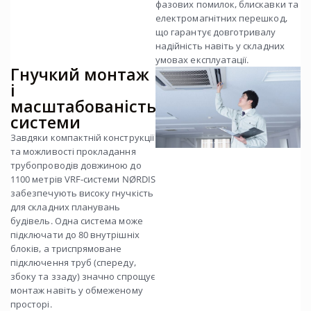
фазових помилок, блискавки та
електромагнітних перешкод,
що гарантує довготривалу
надійність навіть у складних
умовах експлуатації.
Гнучкий монтаж
і
масштабованість
системи
Завдяки компактній конструкції
та можливості прокладання
трубопроводів довжиною до
1100 метрів VRF-системи NØRDIS
забезпечують високу гнучкість
для складних планувань
будівель. Одна система може
підключати до 80 внутрішніх
блоків, а триспрямоване
підключення труб (спереду,
збоку та ззаду) значно спрощує
монтаж навіть у обмеженому
просторі.